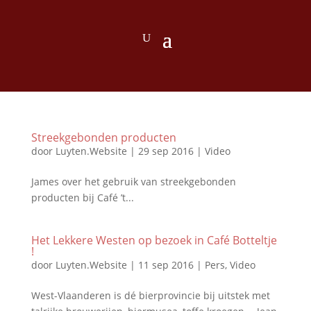
Streekgebonden producten
door
Luyten.Website
|
29 sep 2016
|
Video
James over het gebruik van streekgebonden
producten bij Café ’t...
Het Lekkere Westen op bezoek in Café Botteltje
!
door
Luyten.Website
|
11 sep 2016
|
Pers
,
Video
West-Vlaanderen is dé bierprovincie bij uitstek met